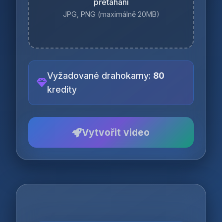
přetáhání
JPG, PNG (maximálně 20MB)
Vyžadované drahokamy:
80
kredity
Vytvořit video