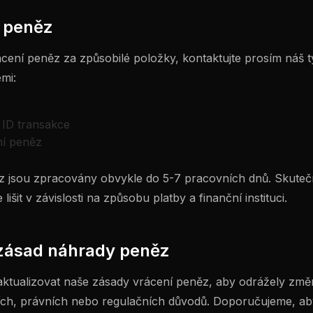
í peněz
ácení peněz za způsobilé položky, kontaktujte prosím náš
emi:
 ID transakce
ní peněz
ěz jsou zpracovány obvykle do 5-7 pracovních dnů. Skute
išit v závislosti na způsobu platby a finanční instituci.
zásad náhrady peněz
aktualizovat naše zásady vrácení peněz, aby odrážely změ
ích, právních nebo regulačních důvodů. Doporučujeme, ab