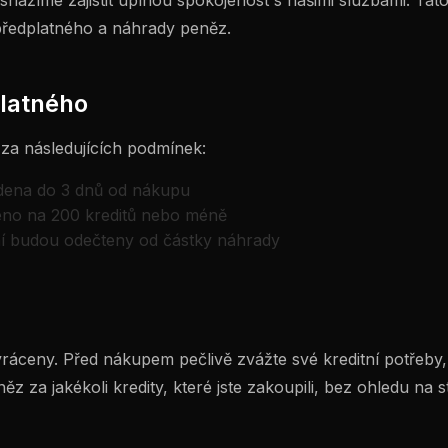
nažíme zajistit úplnou spokojenost s našimi službami. Tato 
ředplatného a náhrady peněz.
latného
za následujících podmínek:
dena do 3 dnů od nákupu
eno na 200 kreditů nebo méně
í budou odečteny od částky náhrady
ráceny. Před nákupem pečlivě zvážte své kreditní potřeb
z za jakékoli kredity, které jste zakoupili, bez ohledu na s