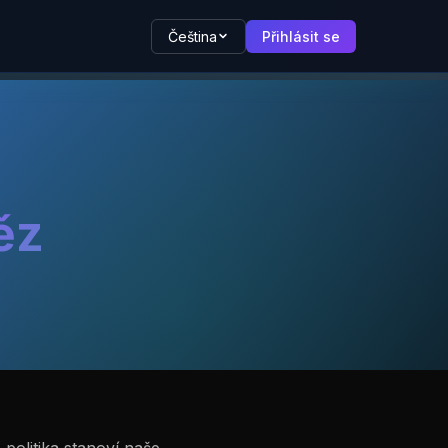
Čeština
Přihlásit se
ěz