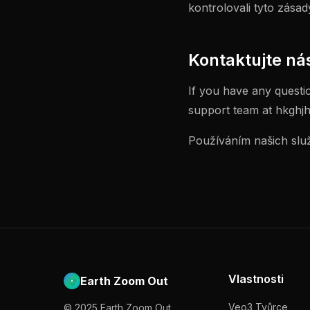
kontrolovali tyto zásad
Kontaktujte ná
If you have any questi
support team at
hkghj
Používáním našich služe
Vlastnosti
Earth Zoom Out
Veo3 Tvůrce
© 2025 Earth Zoom Out .