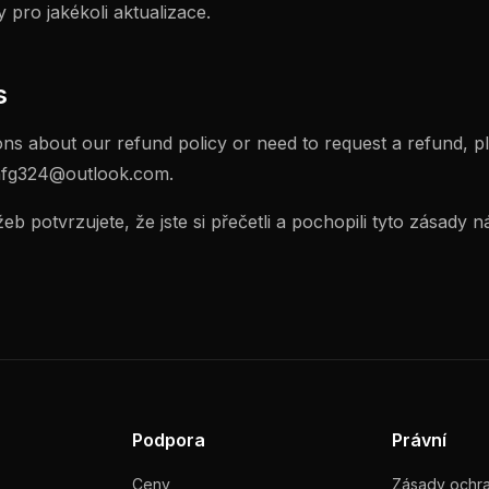
y pro jakékoli aktualizace.
s
ons about our refund policy or need to request a refund, p
hfg324@outlook.com
.
b potvrzujete, že jste si přečetli a pochopili tyto zásady 
Podpora
Právní
Ceny
Zásady ochr