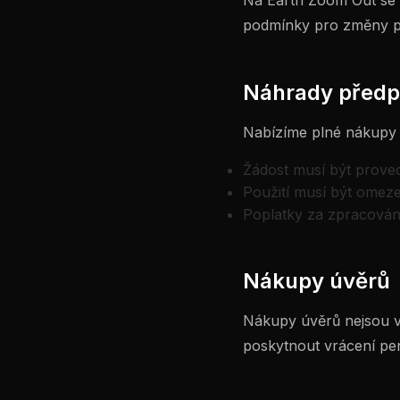
Na Earth Zoom Out se s
podmínky pro změny p
Náhrady předp
Nabízíme plné nákupy 
Žádost musí být prove
Použití musí být omez
Poplatky za zpracován
Nákupy úvěrů
Nákupy úvěrů nejsou v
poskytnout vrácení peně