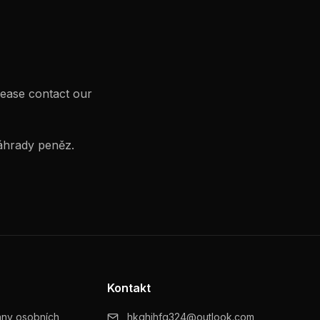
lease contact our
náhrady peněz.
Kontakt
any osobních
hkghjhfg324@outlook.com