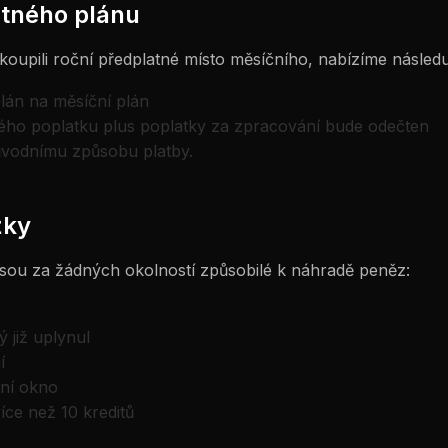
tného plánu
oupili roční předplatné místo měsíčního, nabízíme následuj
lán na měsíční plán
ého poplatku plus poplatky za zpracování bude odečten
ůvodnímu způsobu platby.
žky
jsou za žádných okolností způsobilé k náhradě peněz:
 již uplynul
í
nní okno
íce než 10 kreditů