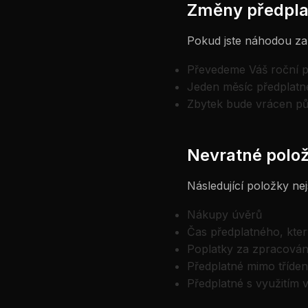
Změny předpla
Pokud jste náhodou zak
Převedeme Váš roční p
Jeden měsíc předplatn
Zbytek bude vrácen p
Nevratné polo
Následující položky ne
Nákupy úvěrů
Čas předplatného, který
Poplatky za zpracován
Předplatné mimo tříde
Předplatné s využitím v