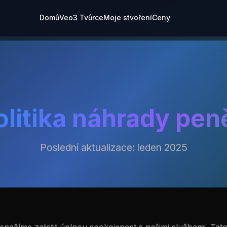
Domů
Veo3 Tvůrce
Moje stvoření
Ceny
olitika náhrady pen
Poslední aktualizace: leden 2025