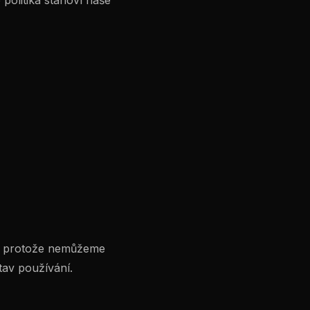
politika stanoví naše
y, protože nemůžeme
tav používání.