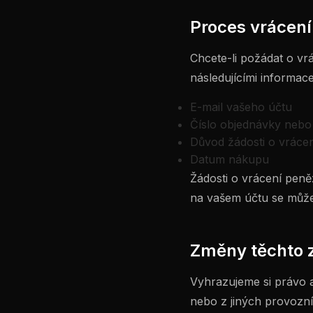
Proces vrácen
Chcete-li požádat o vr
následujícími informac
E-mail vašeho účtu
Číslo objednávky nebo
Důvod žádosti o vráce
Datum nákupu
Žádosti o vrácení pen
na vašem účtu se může l
Změny těchto 
Vyhrazujeme si právo 
nebo z jiných provozn