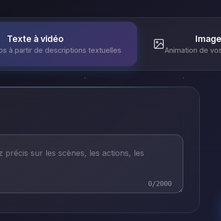
Texte à vidéo
Image
s à partir de descriptions textuelles
Animation de vo
0
/2000