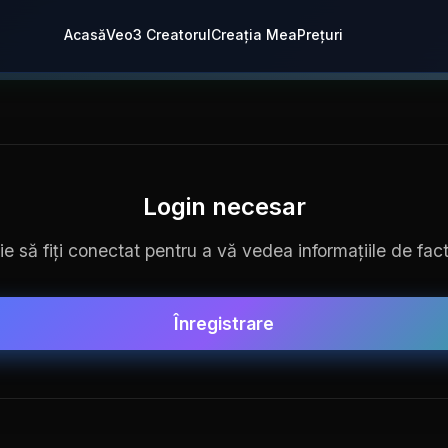
Acasă
Veo3 Creatorul
Creația Mea
Prețuri
Login necesar
e să fiți conectat pentru a vă vedea informațiile de fac
Înregistrare