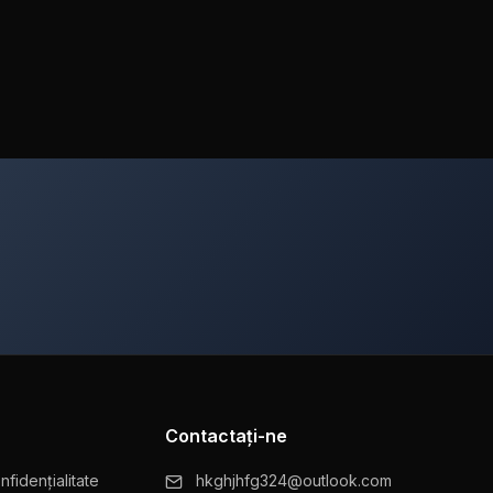
Contactaţi-ne
nfidențialitate
hkghjhfg324@outlook.com