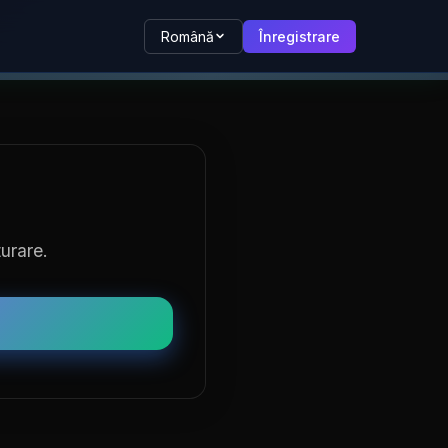
Română
Înregistrare
turare.